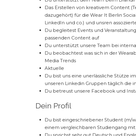
Das Erstellen von kreativem Content (Tex
dazugehört) für die Wear It Berlin Soci
LinkedIn und co.) und unsren assoziier
Du begleitest Events und Veranstaltung
passenden Content auf
Du unterstützt unsere Team bei intern
Du beobachtest was sich in der Wearabl
Media Trends
Aktuelle
Du bist uns eine unerlässliche Stütze
unseren Linkedin Gruppen täglich die i
Du betreust unsere Facebook und In
Dein Profil
Du bist eingeschriebener Student (m/
einem vergleichbaren Studiengang mit 
Du sprichst sehr gut Deutsch und Engli