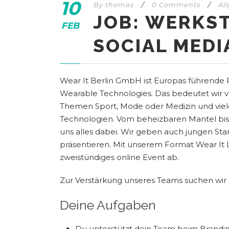
10
By
thomas
/
0 Comments
/
Al
JOB: WERKS
FEB
SOCIAL MEDI
Wear It Berlin GmbH ist Europas führende 
Wearable Technologies. Das bedeutet wir ve
Themen Sport, Mode oder Medizin und vie
Technologien. Vom beheizbaren Mantel bis z
uns alles dabei. Wir geben auch jungen Sta
präsentieren. Mit unserem Format Wear It L
zweistündiges online Event ab.
Zur Verstärkung unseres Teams suchen wir 
Deine Aufgaben
Du unterstützt dein Team beim Brandi