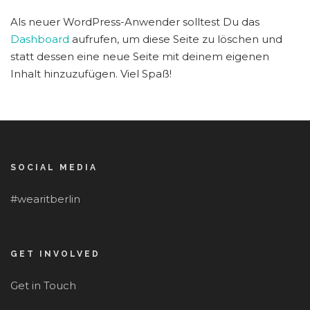
Als neuer WordPress-Anwender solltest Du das
Dashboard
aufrufen, um diese Seite zu löschen und
statt dessen eine neue Seite mit deinem eigenen
Inhalt hinzuzufügen. Viel Spaß!
SOCIAL MEDIA
#wearitberlin
GET INVOLVED
Get in Touch