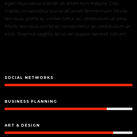
eget risus varius blandit sit amet non magna. Cras
mattis consectetur purus sit amet fermentum. Morbi
leo risus, porta ac consectetur ac, vestibulum at eros.
Morbi leo risus, porta ac consectetur ac, vestibulum at
eros. Vivamus sagittis lacus vel augue laoreet rutrum.
SOCIAL NETWORKS
BUSINESS PLANNING
ART & DESIGN