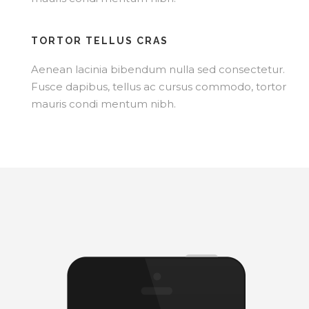
TORTOR TELLUS CRAS
Aenean lacinia bibendum nulla sed consectetur.
Fusce dapibus, tellus ac cursus commodo, tortor
mauris condi mentum nibh.