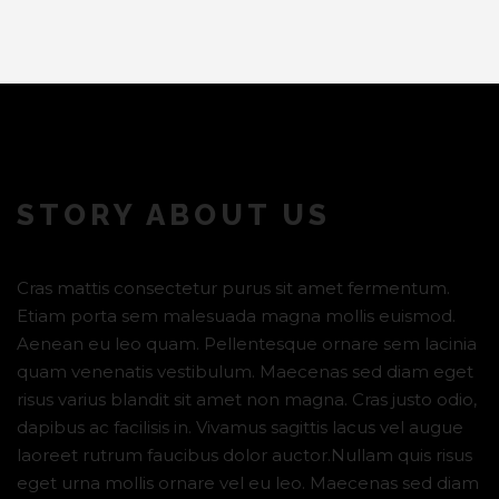
STORY ABOUT US
Cras mattis consectetur purus sit amet fermentum.
Etiam porta sem malesuada magna mollis euismod.
Aenean eu leo quam. Pellentesque ornare sem lacinia
quam venenatis vestibulum. Maecenas sed diam eget
risus varius blandit sit amet non magna. Cras justo odio,
dapibus ac facilisis in. Vivamus sagittis lacus vel augue
laoreet rutrum faucibus dolor auctor.Nullam quis risus
eget urna mollis ornare vel eu leo. Maecenas sed diam